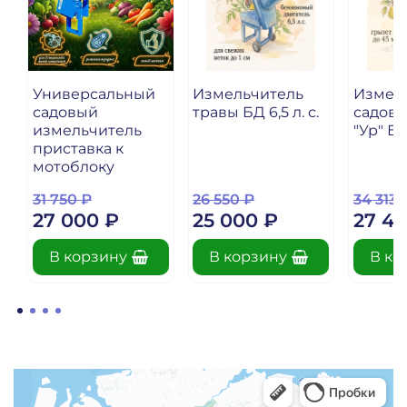
Универсальный
Измельчитель
Измел
садовый
травы БД 6,5 л. с.
садовы
измельчитель
"Ур" БД 
приставка к
мотоблоку
31 750 ₽
26 550 ₽
34 313 
27 000 ₽
25 000 ₽
27 45
В корзину
В корзину
В ко