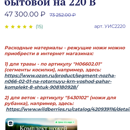
бытовой на 220 В
47 300.00 ₽
73 252.00 ₽
арт.
УИС2220
(15)
Расходные материалы - режущие ножи можно
приобрести в интернет магазинах:
1) для травы - по артикулу "H06602.01"
(сегменты косилки), например, здесь:
https://www.ozon.ru/product/segment-nozha-
n066-02-01-na-rotornuyu-krn-voshod-pahar-
komplekt-8-shtuk-908180928/
2) для веток - артикулу "5430102" (ножи для
рубанка), например, здесь:
https://www.wildberries.ru/catalog/420939116/detai