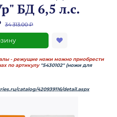
р" БД 6,5 л.с.
₽
34 313.00 ₽
рзину
алы - режущие ножи можно приобрести
нах по артикулу
"5430102" (ножи для
ies.ru/catalog/420939116/detail.aspx