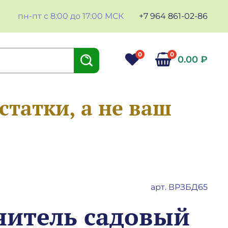
пн-пт с 8:00 до 17:00 МСК
+7 964 861-02-86
0
0
0.00 ₽
статки, а не ваш
арт.
ВРЗБД65
читель садовый